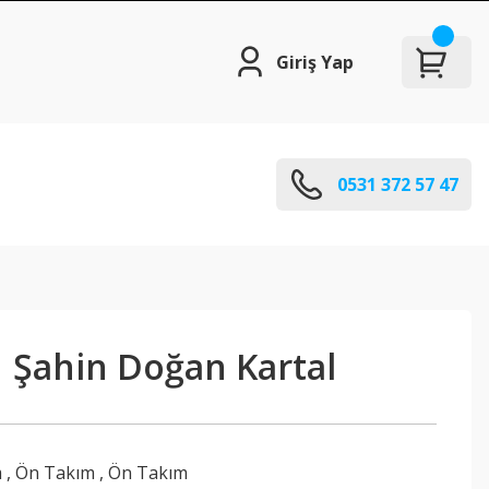
Giriş Yap
0531 372 57 47
| Şahin Doğan Kartal
m
,
Ön Takım
,
Ön Takım