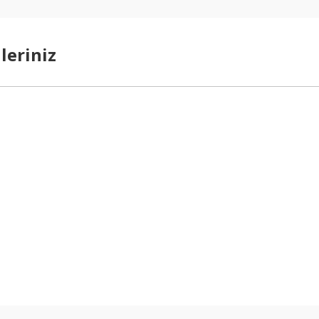
leriniz
arda yetersiz gördüğünüz noktaları öneri formunu kullanarak tarafımıza ilet
Bu ürüne ilk yorumu siz yapın!