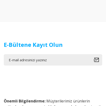
Ürün resmi kalitesiz, bozuk veya görüntülenemiyor.
Ürün açıklamasında eksik bilgiler bulunuyor.
Ürün bilgilerinde hatalar bulunuyor.
Ürün fiyatı diğer sitelerden daha pahalı.
Bu ürüne benzer farklı alternatifler olmalı.
E-Bültene Kayıt Olun
Önemli Bilgilendirme:
Müşterilerimiz ürünlerin