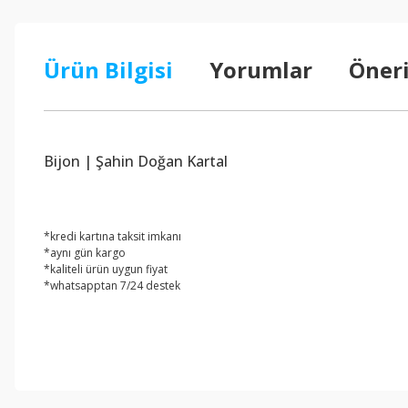
Ürün Bilgisi
Yorumlar
Öneri
Bijon | Şahin Doğan Kartal
*kredi kartına taksit imkanı
*aynı gün kargo
*kaliteli ürün uygun fiyat
*whatsapptan 7/24 destek
Bu ürünün fiyat bilgisi, resim, ürün açıklamalarında ve diğer konul
Görüş ve önerileriniz için teşekkür ederiz.