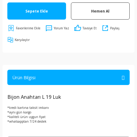
Sepete Ekle
Hemen Al
Yorum Yaz
Tavsiye Et
Paylaş
Karşılaştır
Ürün Bilgisi
Bijon Anahtarı L 19 Luk
*kredi kartına taksit imkanı
*aynı gün kargo
*kaliteli ürün uygun fiyat
*whatsapptan 7/24 destek