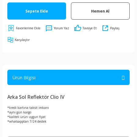
Sepete Ekle
Hemen Al
Yorum Yaz
Tavsiye Et
Paylaş
Karşılaştır
Ürün Bilgisi
Arka Sol Reflektör Clio IV
*kredi kartına taksit imkanı
*aynı gün kargo
*kaliteli ürün uygun fiyat
*whatsapptan 7/24 destek