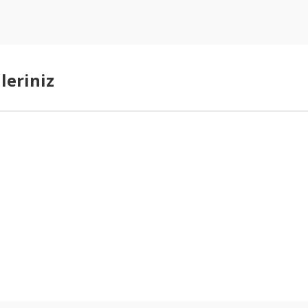
leriniz
arda yetersiz gördüğünüz noktaları öneri formunu kullanarak tarafımıza ilet