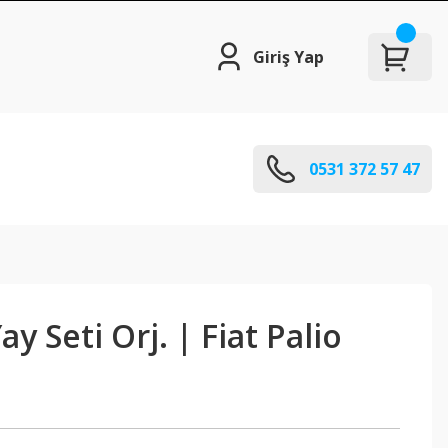
Giriş Yap
0531 372 57 47
y Seti Orj. | Fiat Palio