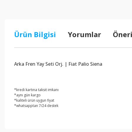
Ürün Bilgisi
Yorumlar
Öneri
Arka Fren Yay Seti Orj. | Fiat Palio Siena
*kredi kartına taksit imkanı
*aynı gün kargo
*kaliteli ürün uygun fiyat
*whatsapptan 7/24 destek
Bu ürünün fiyat bilgisi, resim, ürün açıklamalarında ve diğer konul
Görüş ve önerileriniz için teşekkür ederiz.