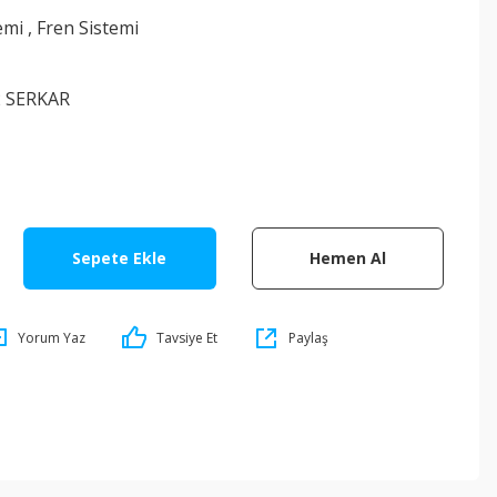
emi
,
Fren Sistemi
2 SERKAR
Sepete Ekle
Hemen Al
Yorum Yaz
Tavsiye Et
Paylaş