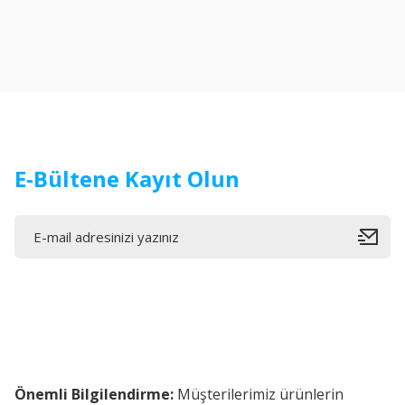
Ürün resmi kalitesiz, bozuk veya görüntülenemiyor.
Ürün açıklamasında eksik bilgiler bulunuyor.
Ürün bilgilerinde hatalar bulunuyor.
Ürün fiyatı diğer sitelerden daha pahalı.
Bu ürüne benzer farklı alternatifler olmalı.
E-Bültene Kayıt Olun
Önemli Bilgilendirme:
Müşterilerimiz ürünlerin