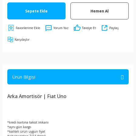
Sepete Ekle
Hemen Al
Yorum Yaz
Tavsiye Et
Paylaş
Karşılaştır
Ürün Bilgisi
Arka Amortisör | Fiat Uno
*kredi kartına taksit imkanı
*aynı gün kargo
*kaliteli ürün uygun fiyat