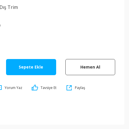
Dış Trim
9
Sepete Ekle
Hemen Al
Yorum Yaz
Tavsiye Et
Paylaş