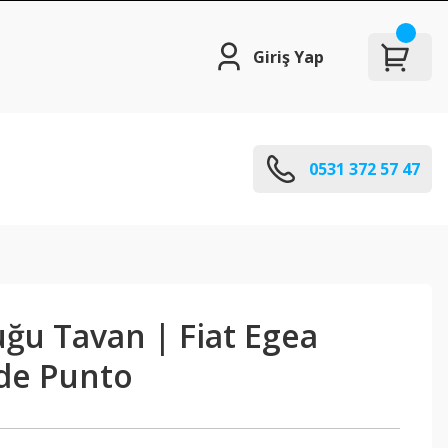
Giriş Yap
0531 372 57 47
ğu Tavan | Fiat Egea
de Punto