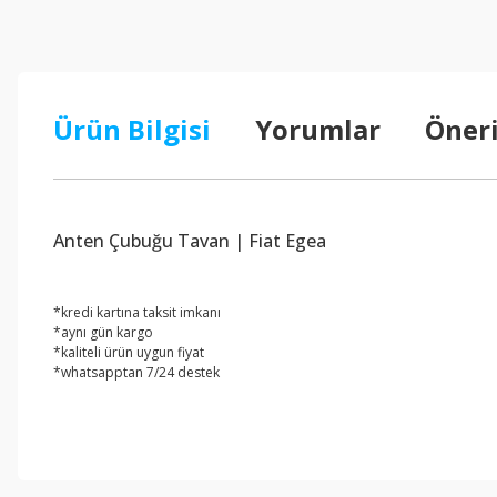
Ürün Bilgisi
Yorumlar
Öneri
Anten Çubuğu Tavan | Fiat Egea
*kredi kartına taksit imkanı
*aynı gün kargo
*kaliteli ürün uygun fiyat
*whatsapptan 7/24 destek
Bu ürünün fiyat bilgisi, resim, ürün açıklamalarında ve diğer konul
Görüş ve önerileriniz için teşekkür ederiz.