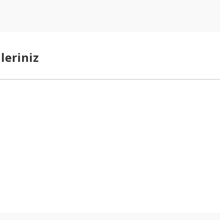
leriniz
arda yetersiz gördüğünüz noktaları öneri formunu kullanarak tarafımıza ilet
Bu ürüne ilk yorumu siz yapın!