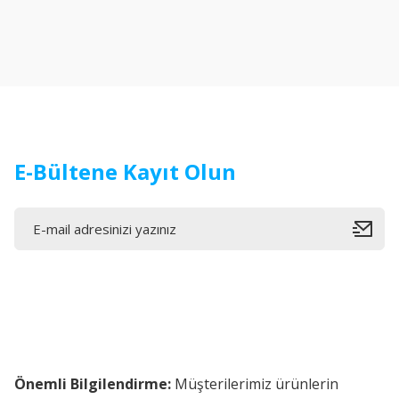
Ürün resmi kalitesiz, bozuk veya görüntülenemiyor.
Ürün açıklamasında eksik bilgiler bulunuyor.
Ürün bilgilerinde hatalar bulunuyor.
Ürün fiyatı diğer sitelerden daha pahalı.
Bu ürüne benzer farklı alternatifler olmalı.
E-Bültene Kayıt Olun
Önemli Bilgilendirme:
Müşterilerimiz ürünlerin