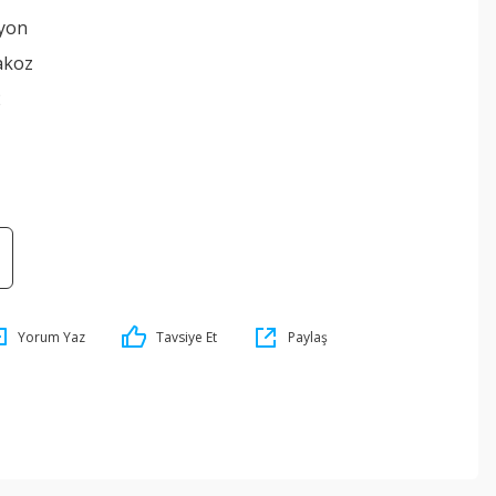
yon
akoz
2
Yorum Yaz
Tavsiye Et
Paylaş