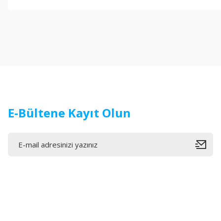
Bu ürünün fiyat bilgisi, resim, ürün açıklamalarında ve diğer konul
Görüş ve önerileriniz için teşekkür ederiz.
Ürün resmi kalitesiz, bozuk veya görüntülenemiyor.
Ürün açıklamasında eksik bilgiler bulunuyor.
Ürün bilgilerinde hatalar bulunuyor.
Ürün fiyatı diğer sitelerden daha pahalı.
Bu ürüne benzer farklı alternatifler olmalı.
E-Bültene Kayıt Olun