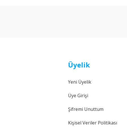
arda yetersiz gördüğünüz noktaları öneri formunu kullanarak tarafımıza ilet
Bu ürüne ilk yorumu siz yapın!
Yorum Yaz
Üyelik
Yeni Üyelik
Gönder
Üye Girişi
Şifremi Unuttum
Kişisel Veriler Politikası