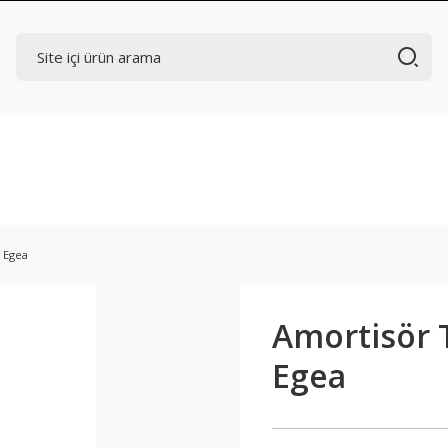
t Egea
Amortisör T
Egea