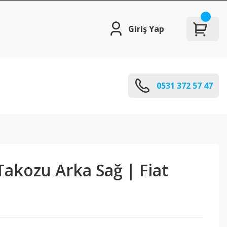
Giriş Yap
0531 372 57 47
akozu Arka Sağ | Fiat