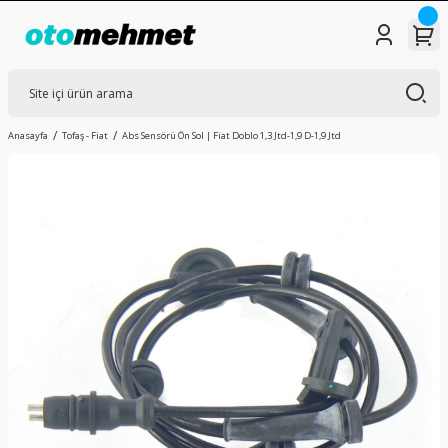
Anasayfa
Tofaş - Fiat
Abs Sensörü Ön Sol | Fiat Doblo 1,3 Jtd-1,9 D-1,9 Jtd